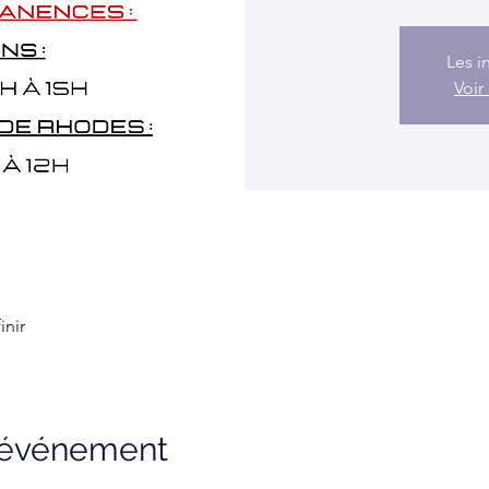
Les i
Voir
inir
l'événement